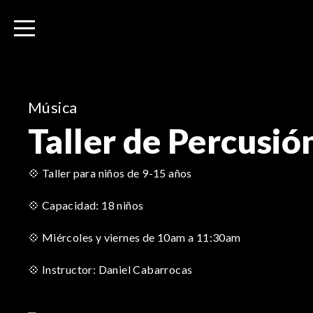
I
r
a
l
c
o
Música
n
Taller de Percusió
t
e
n
💠 Taller para niños de 9-15 años
i
💠 Capacidad: 18 niños
d
o
💠 Miércoles y viernes de 10am a 11:30am
💠 Instructor: Daniel Cabarrocas