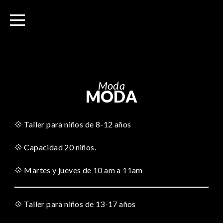
I
r
a
l
c
o
n
Moda
MODA
t
e
n
💠 Taller para niños de 8-12 años
i
💠 Capacidad 20 niños.
d
o
💠 Martes y jueves de 10 am a 11am
💠 Taller para niños de 13-17 años