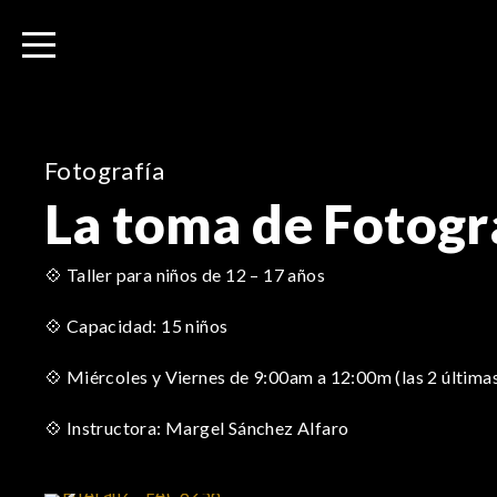
I
r
a
l
c
o
Fotografía
n
La toma de Fotogra
t
e
n
💠 Taller para niños de 12 – 17 años
i
💠 Capacidad: 15 niños
d
o
💠 Miércoles y Viernes de 9:00am a 12:00m (las 2 últimas
💠 Instructora: Margel Sánchez Alfaro