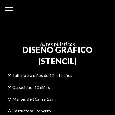
I
r
a
l
c
o
n
Artes plásticas
DISEÑO GRÁFICO
t
e
(STENCIL)
n
i
💠 Taller para niños de 12 – 15 años
d
o
💠 Capacidad: 10 niños
💠 Martes de 10am a 12 m
💠 Instructora: Roberto