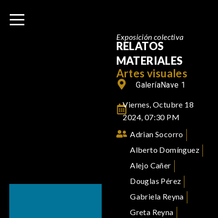
I
r
a
Exposición colectiva
l
RELATOS
c
MATERIALES
o
Artes visuales
n
Galería
Nave 1
t
Viernes, Octubre 18
e
2024, 07:30 PM
n
i
Adrian Socorro
d
Alberto Domínguez
o
Alejo Cañer
Douglas Pérez
Gabriela Reyna
Greta Reyna