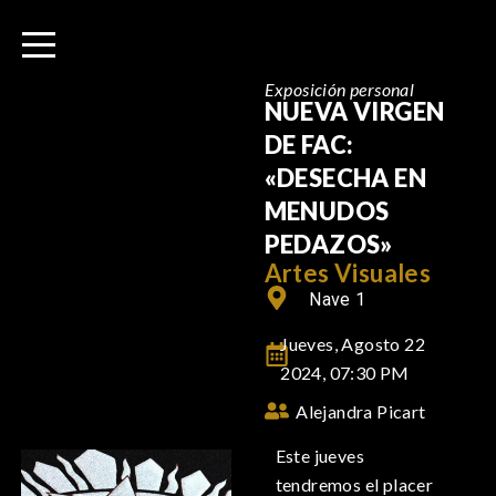
I
r
a
Exposición personal
l
NUEVA VIRGEN
c
DE FAC:
o
«DESECHA EN
n
MENUDOS
t
PEDAZOS»
e
Artes Visuales
n
Nave 1
i
d
Jueves, Agosto 22
o
2024, 07:30 PM
Alejandra Picart
Este jueves
tendremos el placer