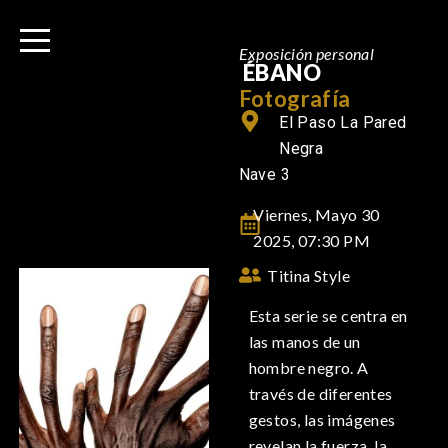
I
r
Exposición personal
a
ÉBANO
l
Fotografía
c
El Paso La Pared
o
Negra
n
Nave 3
t
Viernes, Mayo 30
e
2025, 07:30 PM
n
i
Titina Style
d
Esta serie se centra en
o
las manos de un
hombre negro. A
través de diferentes
gestos, las imágenes
revelan la fuerza, la