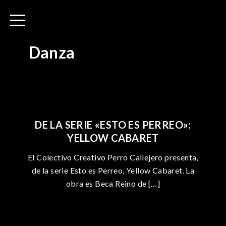
I
P
r
a
a
g
l
i
Danza
c
n
o
a
n
c
t
i
e
ó
DE LA SERIE «ESTO ES PERREO»:
n
n
YELLOW CABARET
i
d
d
e
El Colectivo Creativo Perro Callejero presenta,
o
e
de la serie Esto es Perreo, Yellow Cabaret. La
n
obra es Beca Reino de […]
t
r
a