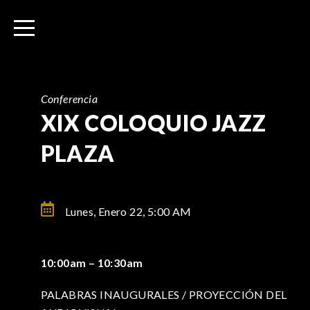
I
r
a
l
c
o
Conferencia
n
XIX COLOQUIO JAZZ
t
PLAZA
e
n
i
d
Lunes, Enero 22,
5:00 AM
o
10:00am – 10:30am
PALABRAS INAUGURALES / PROYECCIÓN DEL