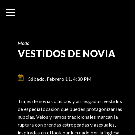
I
r
a
l
c
o
Moda
n
VESTIDOS DE NOVIA
t
e
n
Sábado, Febrero 11,
4:30 PM
i
d
o
Trajes de novias clásicos y arriesgados, vestidos
de especial ocasión que pueden protagonizar las
nupcias. Velos y ramos tradicionales marcan la
ruptura con prendas estropeadas y asexuales,
inspiradas en el look punk creado por la inglesa