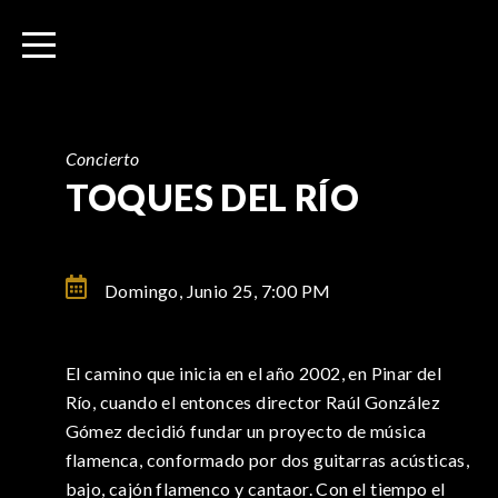
I
r
a
l
c
o
Concierto
n
TOQUES DEL RÍO
t
e
n
Domingo, Junio 25,
7:00 PM
i
d
o
El camino que inicia en el año 2002, en Pinar del
Río, cuando el entonces director Raúl González
Gómez decidió fundar un proyecto de música
flamenca, conformado por dos guitarras acústicas,
bajo, cajón flamenco y cantaor. Con el tiempo el