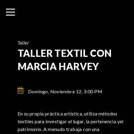
I
r
a
l
c
o
Taller
n
TALLER TEXTIL CON
t
MARCIA HARVEY
e
n
i
d
Domingo, Noviembre 12,
3:00 PM
o
En su propia práctica artística, utiliza métodos
textiles para investigar el lugar, la pertenencia yel
patrimonio. A menudo trabaja con una