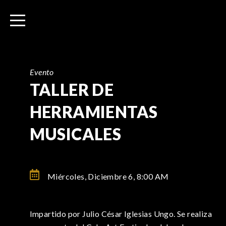
I
r
a
l
c
o
Evento
n
TALLER DE
t
HERRAMIENTAS
e
n
MUSICALES
i
d
o
Miércoles, Diciembre 6,
8:00 AM
Impartido por Julio César Iglesias Ungo. Se realiza