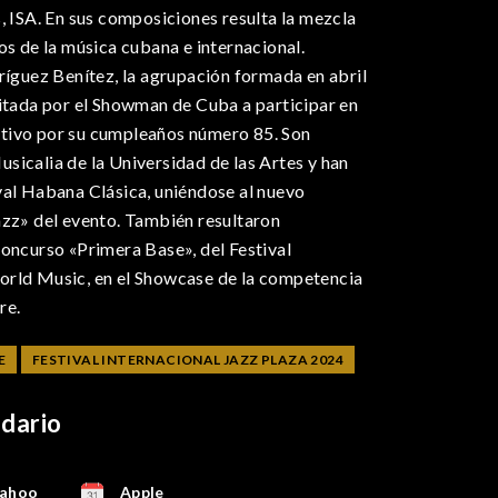
, ISA. En sus composiciones resulta la mezcla
os de la música cubana e internacional.
ríguez Benítez, la agrupación formada en abril
vitada por el Showman de Cuba a participar en
tivo por su cumpleaños número 85. Son
sicalia de la Universidad de las Artes y han
val Habana Clásica, uniéndose al nuevo
azz» del evento. También resultaron
concurso «Primera Base», del Festival
orld Music, en el Showcase de la competencia
re.
E
FESTIVAL INTERNACIONAL JAZZ PLAZA 2024
ndario
ahoo
Apple