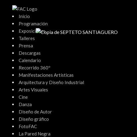
Ir
al
Inicio
contenido
Programación
Exposiciones
Talleres
Prensa
Descargas
Calendario
Recorrido 360º
Manifestaciones Artísticas
Arquitectura y Diseño Industrial
Artes Visuales
Cine
Danza
Diseño de Autor
Diseño gráfico
FotoFAC
La Pared Negra