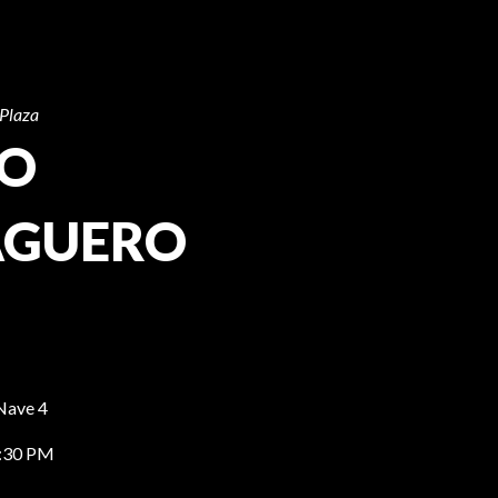
 Plaza
TO
AGUERO
Nave 4
:30 PM