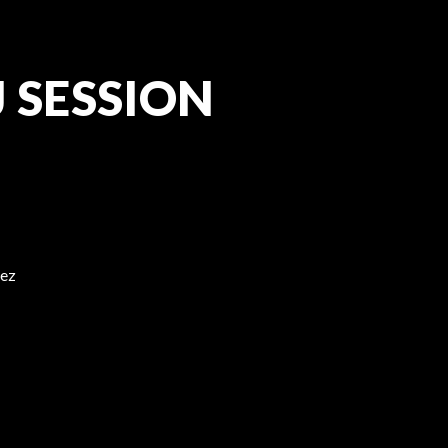
J SESSION
gez