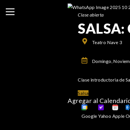
I
r
Clase abierta
a
SALSA: 
l
c
o
Teatro Nave 3
n
t
Domingo, Noviem
e
n
i
Clase introductoria de S
d
Salsa
o
Agregar al Calendari
Google
Yahoo
Apple
O