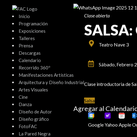
Ir
al
Clase abierta
Inicio
contenido
Programación
SALSA:
Exposiciones
Talleres
Teatro Nave 3
Prensa
Descargas
Calendario
Sábado, Febrero 
Recorrido 360º
Manifestaciones Artísticas
Arquitectura y Diseño Industrial
Clase introductoria de Sa
Artes Visuales
Cine
Salsa
Danza
Agregar al Calendari
Diseño de Autor
Diseño gráfico
Google
Yahoo
Apple
O
FotoFAC
La Pared Negra