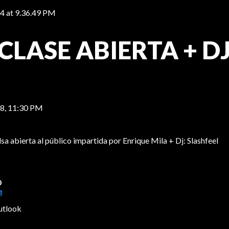
 CLASE ABIERTA + D
28,
11:30 PM
lsa abierta al público impartida por Enrique Mila + Dj: Slashfeel
o
utlook