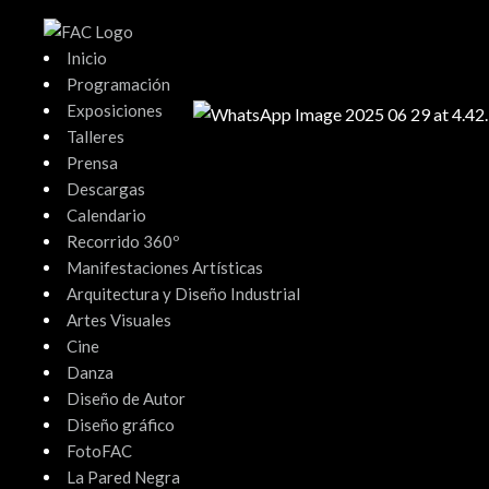
Ir
al
Inicio
contenido
Programación
Exposiciones
Talleres
Prensa
Descargas
Calendario
Recorrido 360º
Manifestaciones Artísticas
Arquitectura y Diseño Industrial
Artes Visuales
Cine
Danza
Diseño de Autor
Diseño gráfico
FotoFAC
La Pared Negra