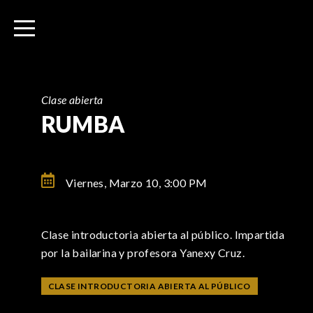
I
r
a
l
c
o
Clase abierta
n
RUMBA
t
e
n
Viernes, Marzo 10,
3:00 PM
i
d
o
Clase introductoria abierta al público. Impartida
por la bailarina y profesora Yanexy Cruz.
CLASE INTRODUCTORIA ABIERTA AL PÚBLICO