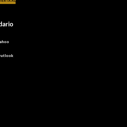
IERTA AL
dario
ahoo
utlook