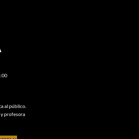
A
:00
a al público.
a y profesora