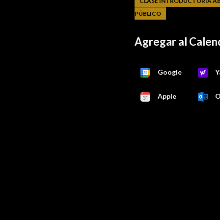
CLASE INTRODUCTORIA AB
PÚBLICO
Agregar al Calen
Google
Y
Apple
O