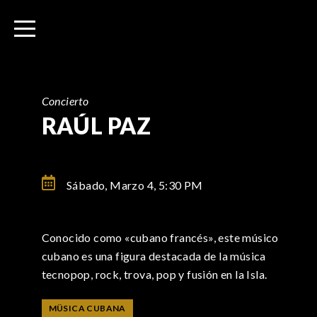
I
r
a
l
c
o
Concierto
n
RAÚL PAZ
t
e
n
Sábado, Marzo 4,
5:30 PM
i
d
o
Conocido como «cubano francés», este músico
cubano es una figura destacada de la música
tecnopop, rock, trova, pop y fusión en la Isla.
MÜSICA CUBANA