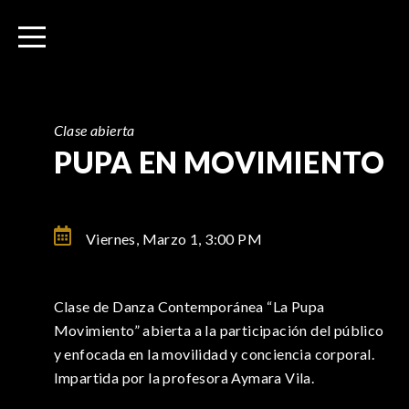
I
r
a
l
c
o
Clase abierta
n
PUPA EN MOVIMIENTO
t
e
n
Viernes, Marzo 1,
3:00 PM
i
d
o
Clase de Danza Contemporánea “La Pupa
Movimiento” abierta a la participación del público
y enfocada en la movilidad y conciencia corporal.
Impartida por la profesora Aymara Vila.