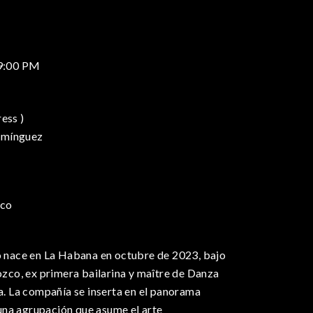
9:00 PM
ess )
omínguez
zco
ace en La Habana en octubre de 2023, bajo
rozco, ex primera bailarina y maître de Danza
 La compañía se inserta en el panorama
na agrupación que asume el arte