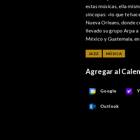
estas músicas, ella mis
síncopas: «lo que te hac
Nueva Orleans, donde co
llevado su grupo Arpa a 
México y Guatemala, en
JAZZ
MÚSICA
Agregar al Cale
Google
Y
Outlook