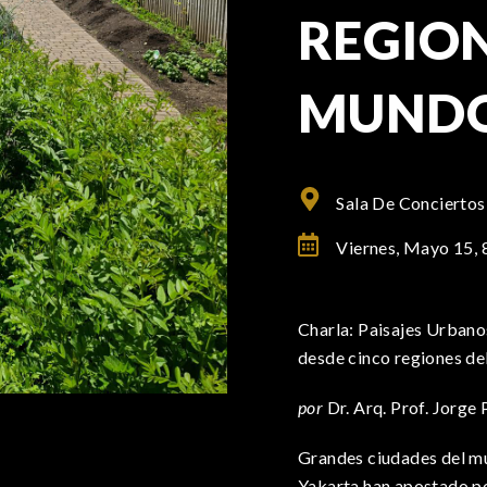
REGION
MUND
Sala De Conciertos
Viernes, Mayo 15,
Charla: Paisajes Urbanos
desde cinco regiones d
por
Dr. Arq. Prof. Jorge
Grandes ciudades del m
Yakarta han apostado po