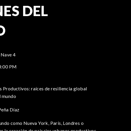
ES DEL
O
 Nave 4
8:00 PM
 Productivos: raíces de resiliencia global
el mundo
 Peña Díaz
undo como Nueva York, París, Londres o
r la creación de paisajes urbanos productivos