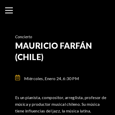
I
r
a
l
c
o
Concierto
n
MAURICIO FARFÁN
t
(CHILE)
e
n
i
d
Miércoles, Enero 24,
6:30 PM
o
Es un pianista, compositor, arreglista, profesor de
música y productor musical chileno. Su música
tiene influencias del jazz, la música latina,