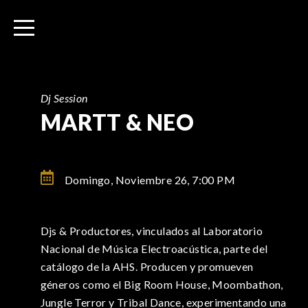
I
r
a
l
c
o
Dj Session
n
MARTT & NEO
t
e
n
Domingo, Noviembre 26,
7:00 PM
i
d
o
Djs & Productores, vinculados al Laboratorio
Nacional de Música Electroacústica, parte del
catálogo de la AHS. Producen y promueven
géneros como el Big Room House, Moombathon,
Jungle Terror y Tribal Dance, experimentando una