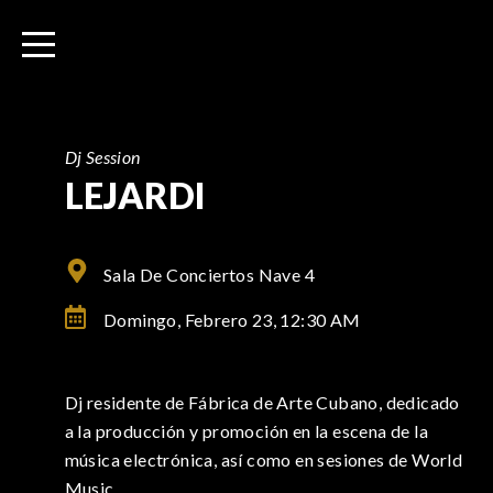
I
r
a
l
c
o
Dj Session
n
LEJARDI
t
e
n
Sala De Conciertos Nave 4
i
Domingo, Febrero 23,
12:30 AM
d
o
Dj residente de Fábrica de Arte Cubano, dedicado
a la producción y promoción en la escena de la
música electrónica, así como en sesiones de World
Music.