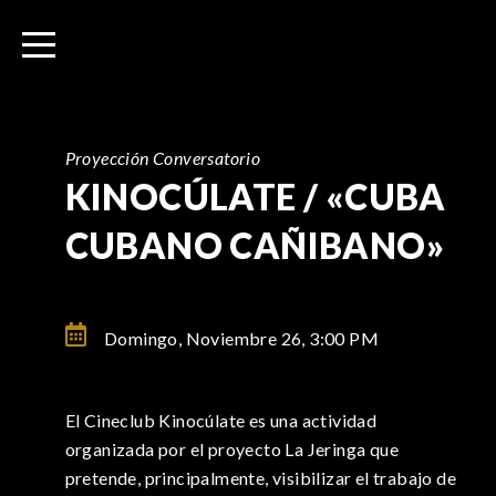
I
r
a
l
c
o
Proyección Conversatorio
n
KINOCÚLATE / «CUBA
t
CUBANO CAÑIBANO»
e
n
i
d
Domingo, Noviembre 26,
3:00 PM
o
El Cineclub Kinocúlate es una actividad
organizada por el proyecto La Jeringa que
pretende, principalmente, visibilizar el trabajo de