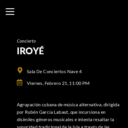
I
r
a
l
c
o
Concierto
n
IROYÉ
t
e
n
Sala De Conciertos Nave 4
i
Viernes, Febrero 21,
11:00 PM
d
o
Agrupación cubana de música alternativa, dirigida
por Rubén García Labaut, que incursiona en
disímiles géneros musicales e intenta resaltar la
sonoridad tradicional de la Isla a través de las