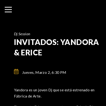
I
r
a
l
c
o
Dj Session
n
INVITADOS: YANDORA
t
& ERICE
e
n
i
d
Jueves, Marzo 2,
6:30 PM
o
Yandora es un joven Dj que se está estrenado en
Fábrica de Arte.