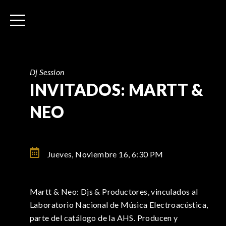
I
r
a
l
c
o
Dj Session
n
INVITADOS: MARTT &
t
NEO
e
n
i
d
Jueves, Noviembre 16,
6:30 PM
o
Martt & Neo: Djs & Productores, vinculados al
Laboratorio Nacional de Música Electroacústica,
parte del catálogo de la AHS. Producen y