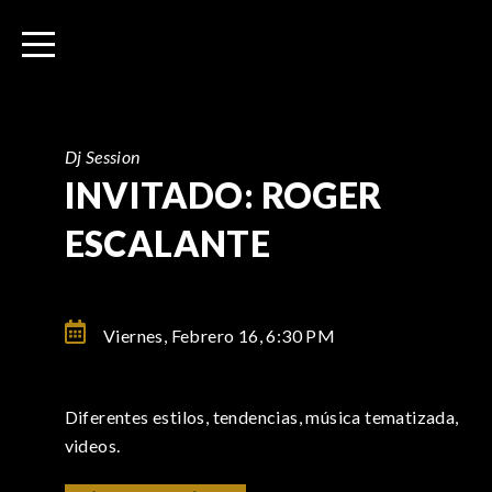
I
r
a
l
c
o
Dj Session
n
INVITADO: ROGER
t
ESCALANTE
e
n
i
d
Viernes, Febrero 16,
6:30 PM
o
Diferentes estilos, tendencias, música tematizada,
videos.