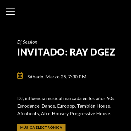
I
r
a
l
c
o
Dj Session
n
INVITADO: RAY DGEZ
t
e
n
Sábado, Marzo 25,
7:30 PM
i
d
o
DJ, influencia musical marcada en los años 90s:
Eurodance, Dance, Europop. También House,
Afrobeats, Afro House y Progressive House.
MÚSICA ELECTRÓNICA