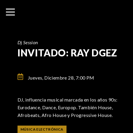
I
r
a
l
c
o
Dj Session
n
INVITADO: RAY DGEZ
t
e
n
Jueves, Diciembre 28,
7:00 PM
i
d
o
DJ, influencia musical marcada en los años 90s:
Eurodance, Dance, Europop. También House,
Afrobeats, Afro House y Progressive House.
MÚSICA ELECTRÓNICA