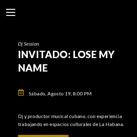
I
r
a
l
c
o
Dj Session
n
INVITADO: LOSE MY
t
NAME
e
n
i
d
Sábado, Agosto 19,
8:00 PM
o
Dj y productor musical cubano, con experiencia
trabajando en espacios culturales de La Habana.