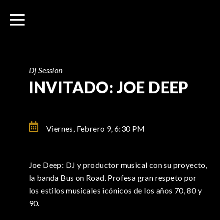
I
r
a
l
c
o
Dj Session
n
INVITADO: JOE DEEP
t
e
n
Viernes, Febrero 9,
6:30 PM
i
d
o
Joe Deep: DJ y productor musical con su proyecto,
la banda Bus on Road. Profesa gran respeto por
los estilos musicales icónicos de los años 70, 80 y
90.