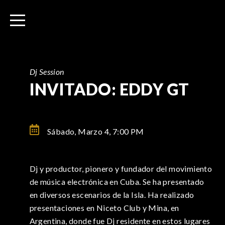
I
r
a
l
c
o
Dj Session
n
INVITADO: EDDY GT
t
e
n
Sábado, Marzo 4,
7:00 PM
i
d
o
Dj y productor, pionero y fundador del movimiento
de música electrónica en Cuba. Se ha presentado
en diversos escenarios de la Isla. Ha realizado
presentaciones en Niceto Club y Mina, en
Argentina, donde fue Dj residente en estos lugares