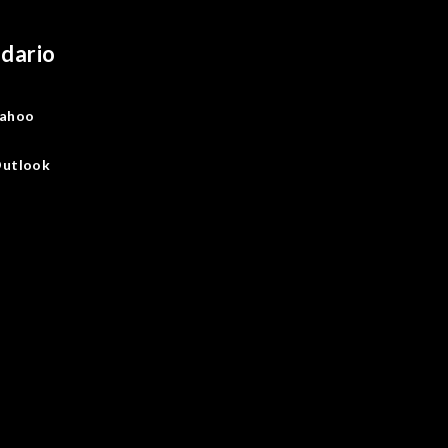
ndario
ahoo
utlook