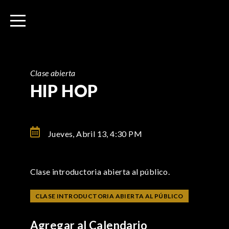
I
r
a
l
c
o
Clase abierta
n
HIP HOP
t
e
n
Jueves, Abril 13,
4:30 PM
i
d
o
Clase introductoria abierta al público.
CLASE INTRODUCTORIA ABIERTA AL PÚBLICO
Agregar al Calendario