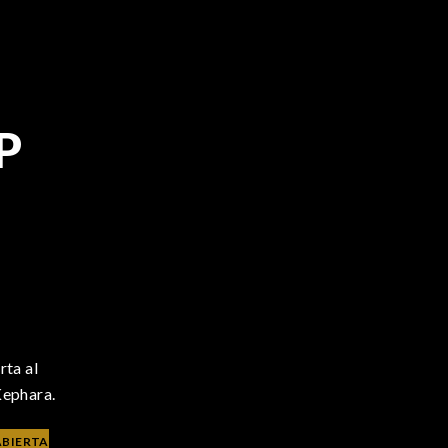
P
rta al
Kephara.
ABIERTA