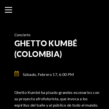
I
r
a
l
c
o
Concierto
n
GHETTO KUMBÉ
t
(COLOMBIA)
e
n
i
d
Sábado, Febrero 17,
6:00 PM
o
Ghetto Kumbé ha pisado grandes escenarios con
su proyecto afrofuturista, que invoca a los
espíritus del baile y al público de todo el mundo.