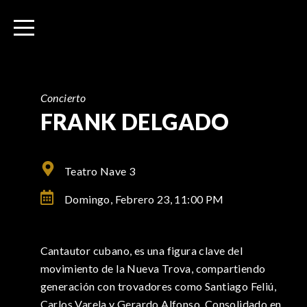
I
r
a
l
c
o
Concierto
n
FRANK DELGADO
t
e
n
Teatro Nave 3
i
Domingo, Febrero 23,
11:00 PM
d
o
Cantautor cubano, es una figura clave del
movimiento de la Nueva Trova, compartiendo
generación con trovadores como Santiago Feliú,
Carlos Varela y Gerardo Alfonso. Consolidado en