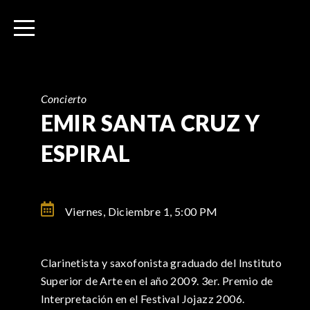
I
r
a
l
c
o
Concierto
n
EMIR SANTA CRUZ Y
t
ESPIRAL
e
n
i
d
Viernes, Diciembre 1,
5:00 PM
o
Clarinetista y saxofonista graduado del Instituto
Superior de Arte en el año 2009. 3er. Premio de
Interpretación en el Festival Jojazz 2006.