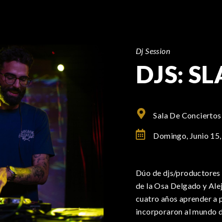
Dj Session
DJS: S
Sala De Conciertos
Domingo, Junio 15
Dúo de djs/productores 
de la Osa Delgado y Al
cuatro años aprender a p
incorporaron al mundo d