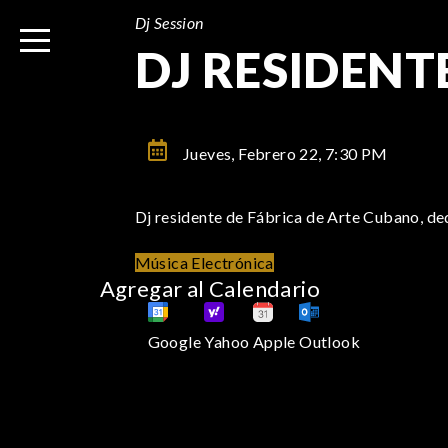
I
Dj Session
r
DJ RESIDENTE
a
l
c
o
Jueves, Febrero 22,
7:30 PM
n
t
Dj residente de Fábrica de Arte Cubano, de
e
n
Música Electrónica
i
Agregar al Calendario
d
o
Google
Yahoo
Apple
Outlook