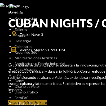
Ir
al
Danza
Inicio
contenido
Programación
CUBAN NIGHTS / 
Exposiciones
Talleres
Teatro Nave 3
Prensa
Descargas
Calendario
Viernes, Marzo 21,
9:00 PM
Recorrido 360º
Manifestaciones Artísticas
Arquitectura y Diseño Industrial
La compañía se distingue por su apuesta a la innovación, nut
Artes Visuales
el espectáculo musical y danzario folklórico. Con un enfoque
Cine
redimensionando su alcance. Además, extiende su investigaci
Danza
escena cubana y latinoamericana. Su objetivo es repensar las 
Diseño de Autor
impacto.
Diseño gráfico
FotoFAC
Artes escénicas
Folkore
La Pared Negra