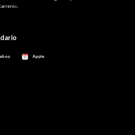
carrero».
ndario
ahoo
Apple