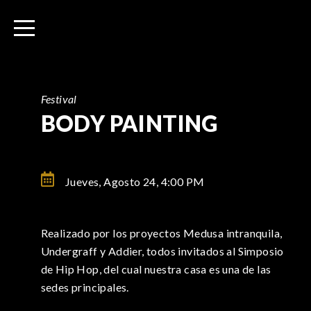
I
r
a
l
c
o
Festival
n
BODY PAINTING
t
e
n
Jueves, Agosto 24,
4:00 PM
i
d
o
Realizado por los proyectos Medusa intranquila,
Undergraff y Addier, todos invitados al Simposio
de Hip Hop, del cual nuestra casa es una de las
sedes principales.