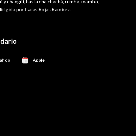
ú y changüí, hasta cha chachá, rumba, mambo,
dirigida por Isaías Rojas Ramírez.
ndario
ahoo
Apple