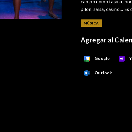
campo como tajana, bor
pilón, salsa, casino… Es 
MÚSICA
Agregar al Cale
Google
Y
Outlook